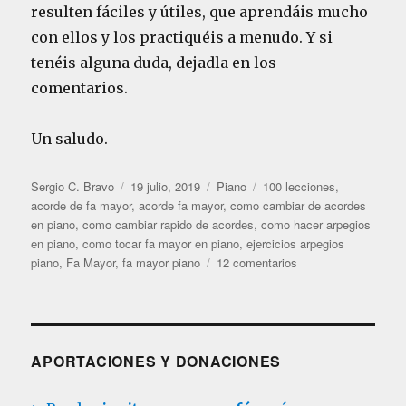
resulten fáciles y útiles, que aprendáis mucho
con ellos y los practiquéis a menudo. Y si
tenéis alguna duda, dejadla en los
comentarios.
Un saludo.
A
P
C
E
Sergio C. Bravo
19 julio, 2019
Piano
100 lecciones
,
u
u
a
t
acorde de fa mayor
,
acorde fa mayor
,
como cambiar de acordes
t
b
t
i
en piano
,
como cambiar rapido de acordes
,
como hacer arpegios
o
l
e
q
en piano
,
como tocar fa mayor en piano
,
ejercicios arpegios
r
i
g
u
e
piano
,
Fa Mayor
,
fa mayor piano
12 comentarios
c
o
e
n
a
r
t
P
d
í
a
I
o
a
s
A
e
s
N
APORTACIONES Y DONACIONES
l
O
L