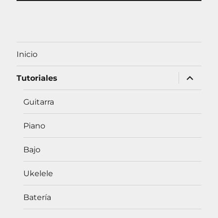
a
r
p
o
Inicio
r
plegar
Tutoriales
:
menú
inferior
Guitarra
Piano
Bajo
Ukelele
Batería