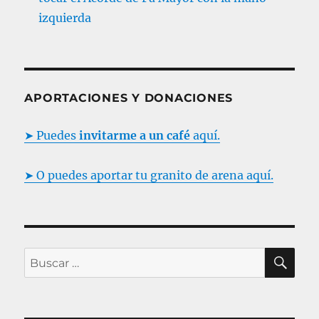
izquierda
APORTACIONES Y DONACIONES
➤ Puedes
invitarme a un café
aquí.
➤ O puedes aportar tu granito de arena aquí.
B
B
U
S
u
C
s
A
R
c