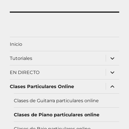
s
A
R
c
a
r
p
o
Inicio
r
expandir
Tutoriales
:
menú
hijo
expandir
EN DIRECTO
menú
hijo
plegar
Clases Particulares Online
menú
inferior
Clases de Guitarra particulares online
Clases de Piano particulares online
Clases de Bajo particulares online