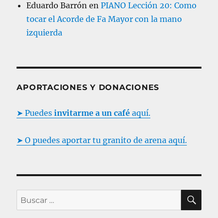
Eduardo Barrón
en
PIANO Lección 20: Como
tocar el Acorde de Fa Mayor con la mano
izquierda
APORTACIONES Y DONACIONES
➤ Puedes
invitarme a un café
aquí.
➤ O puedes aportar tu granito de arena aquí.
B
B
U
S
u
C