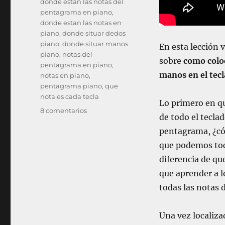
donde estan las notas del
pentagrama en piano
,
donde estan las notas en
piano
,
donde situar dedos
piano
,
donde situar manos
En esta lección 
piano
,
notas del
sobre
como coloc
pentagrama en piano
,
manos en el tec
notas en piano
,
pentagrama piano
,
que
nota es cada tecla
Lo primero en qu
e
8 comentarios
de todo el tecla
n
pentagrama, ¿có
P
I
que podemos toca
A
diferencia de q
N
que aprender a l
O
L
todas las notas d
e
c
Una vez localiz
c