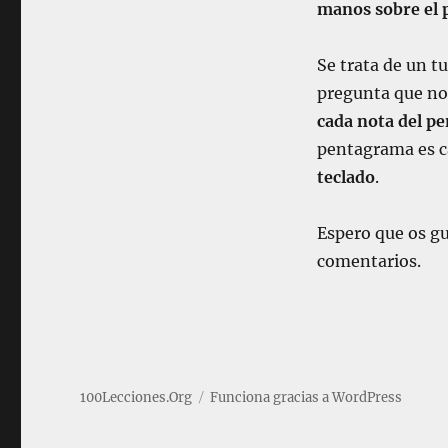
i
manos sobre el 
ó
n
Se trata de un t
6
:
pregunta que nos
C
cada nota del pe
o
pentagrama es ca
m
o
teclado
.
y
d
Espero que os gu
o
n
comentarios.
d
e
c
o
l
o
100Lecciones.Org
Funciona gracias a WordPress
c
a
r