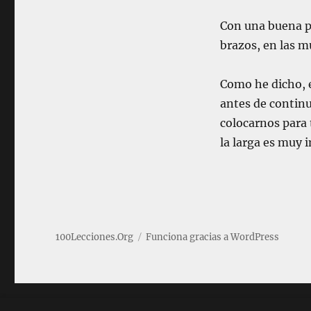
o
s
Con una buena po
e
brazos, en las m
n
t
a
Como he dicho, e
r
antes de continu
s
e
colocarnos para 
e
la larga es muy 
n
e
l
p
i
a
n
100Lecciones.Org
Funciona gracias a WordPress
o
y
c
o
m