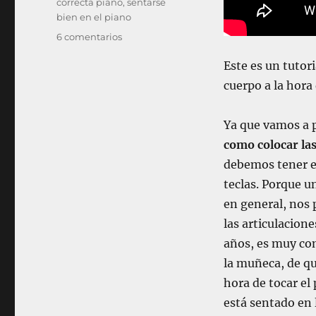
correcta piano
,
sentarse
bien en el piano
e
6 comentarios
n
Este es un tutor
P
I
cuerpo a la hora 
A
N
Ya que vamos a 
O
L
como colocar la
e
debemos tener en
c
teclas. Porque u
c
i
en general, nos 
ó
las articulacion
n
años, es muy com
4
:
la muñeca, de que
C
hora de tocar el
o
está sentado en 
m