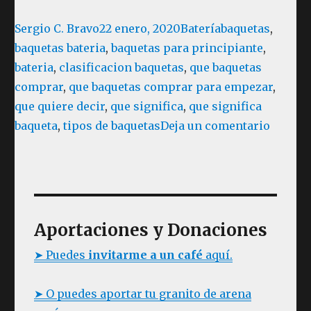
Autor
Publicado
Categorías
Etiquetas
Sergio C. Bravo
22 enero, 2020
Batería
baquetas
,
el
baquetas bateria
,
baquetas para principiante
,
bateria
,
clasificacion baquetas
,
que baquetas
comprar
,
que baquetas comprar para empezar
,
que quiere decir
,
que significa
,
que significa
en
baqueta
,
tipos de baquetas
Deja un comentario
BATER
Lecció
10:
Que
tipos
Aportaciones y Donaciones
de
➤ Puedes
invitarme a un café
aquí.
baquet
compr
➤ O puedes aportar tu granito de arena
para