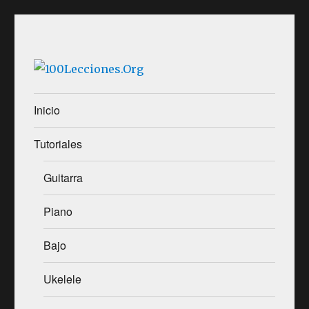
Aprender música desde casa
100Lecciones.Org
Inicio
Tutoriales
Guitarra
Piano
Bajo
Ukelele