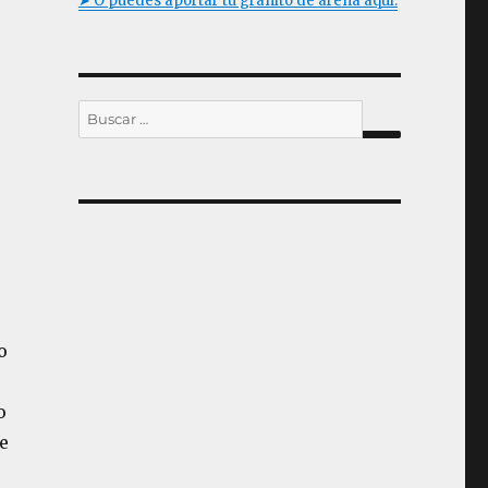
➤ O puedes aportar tu granito de arena aquí.
Buscar
por:
BUSCAR
o
o
de