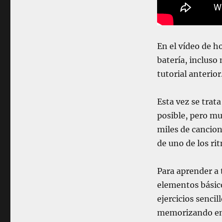
A
T
E
R
En el vídeo de h
Í
A
batería, incluso
L
tutorial anterior
e
c
c
Esta vez se trat
i
posible, pero mu
ó
miles de cancion
n
2
de uno de los ri
:
E
Para aprender a t
l
r
elementos básic
i
ejercicios senci
t
memorizando en
m