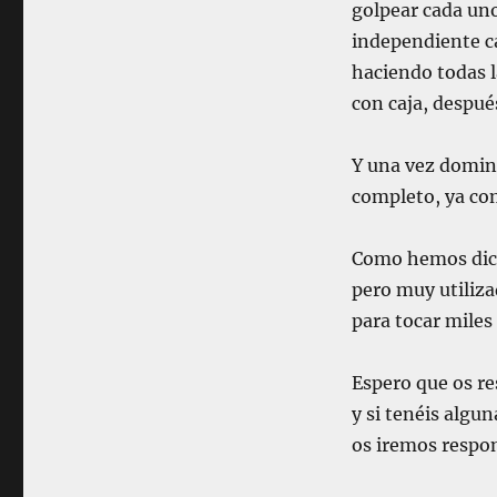
o
golpear cada un
m
independiente c
á
haciendo todas l
s
f
con caja, despu
á
c
Y una vez domina
i
l
completo, ya co
y
b
Como hemos dicho
á
s
pero muy utiliza
i
para tocar miles
c
o
.
Espero que os res
C
y si tenéis algu
o
os iremos respo
m
o
e