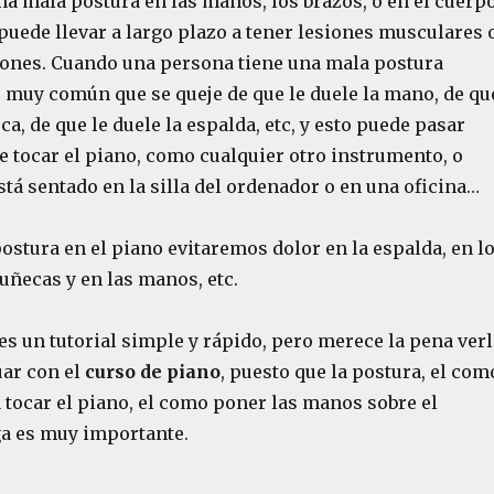
na mala postura en las manos, los brazos, o en el cuerp
puede llevar a largo plazo a tener lesiones musculares 
ciones. Cuando una persona tiene una mala postura
s muy común que se queje de que le duele la mano, de qu
ca, de que le duele la espalda, etc, y esto puede pasar
de tocar el piano, como cualquier otro instrumento, o
stá sentado en la silla del ordenador o en una oficina…
stura en el piano evitaremos dolor en la espalda, en l
uñecas y en las manos, etc.
s un tutorial simple y rápido, pero merece la pena ver
uar con el
curso de piano
, puesto que la postura, el com
 tocar el piano, el como poner las manos sobre el
rga es muy importante.