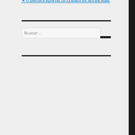
➤ O puedes aportar tu granito de arena aquí.
Buscar
por:
BUSCAR