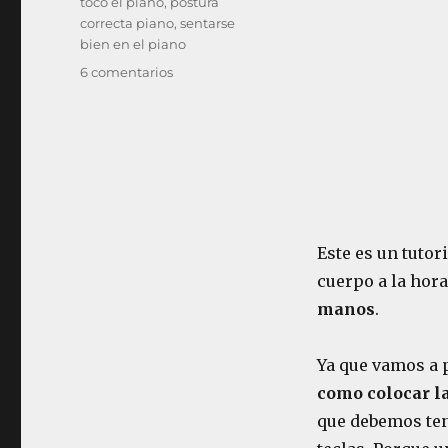
toco el piano
,
postura
correcta piano
,
sentarse
bien en el piano
en
6 comentarios
PIANO
Lección
4:
Como
sentarse
en
el
piano
Este es un tutor
y
cuerpo a la hora
como
colocar
manos
.
las
manos
Ya que vamos a 
sobre
el
como colocar l
teclado
que debemos tene