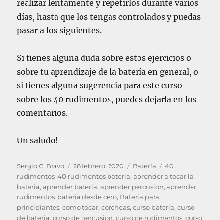
realizar lentamente y repetirlos durante varios
días, hasta que los tengas controlados y puedas
pasar a los siguientes.
Si tienes alguna duda sobre estos ejercicios o
sobre tu aprendizaje de la batería en general, o
si tienes alguna sugerencia para este curso
sobre los 40 rudimentos, puedes dejarla en los
comentarios.
Un saludo!
A
P
C
E
Sergio C. Bravo
28 febrero, 2020
Batería
40
u
u
a
t
rudimentos
,
40 rudimentos bateria
,
aprender a tocar la
t
b
t
i
bateria
,
aprender bateria
,
aprender percusion
,
aprender
o
l
e
q
rudimentos
,
bateria desde cero
,
Batería para
r
i
g
u
principiantes
,
como tocar
,
corcheas
,
curso bateria
,
curso
c
o
e
de bateria
,
curso de percusion
,
curso de rudimentos
,
curso