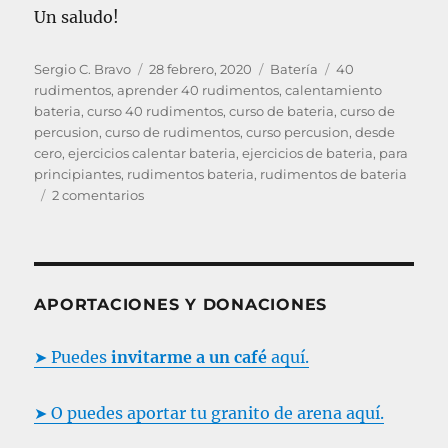
Un saludo!
A
P
C
E
Sergio C. Bravo
28 febrero, 2020
Batería
40
u
u
a
t
rudimentos
,
aprender 40 rudimentos
,
calentamiento
t
b
t
i
bateria
,
curso 40 rudimentos
,
curso de bateria
,
curso de
o
l
e
q
percusion
,
curso de rudimentos
,
curso percusion
,
desde
r
i
g
u
cero
,
ejercicios calentar bateria
,
ejercicios de bateria
,
para
c
o
e
principiantes
,
rudimentos bateria
,
rudimentos de bateria
e
a
r
t
2 comentarios
n
d
í
a
R
o
a
s
U
e
s
D
l
I
APORTACIONES Y DONACIONES
M
E
➤ Puedes
invitarme a un café
aquí.
N
T
O
➤ O puedes aportar tu granito de arena aquí.
S
L