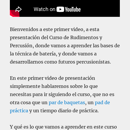
1
:
N
e
g
Bienvenidos a este primer video, a esta
r
presentación del Curso de Rudimentos y
a
Percusión, donde vamos a aprender las bases de
s
,
la técnica de batería, y donde vamos a
C
desarrollarnos como futuros percusionistas.
o
r
c
En este primer video de presentación
h
simplemente hablaremos sobre lo que
e
necesitas para ir siguiendo el curso, que no es
a
s
otra cosa que un
par de baquetas
, un
pad de
y
práctica
y un tiempo diario de práctica.
S
e
m
Y qué es lo que vamos a aprender en este curso