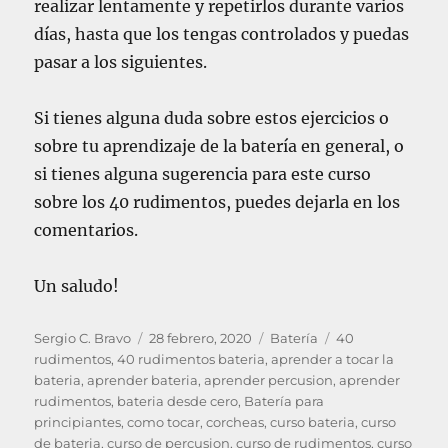
realizar lentamente y repetirlos durante varios
días, hasta que los tengas controlados y puedas
pasar a los siguientes.
Si tienes alguna duda sobre estos ejercicios o
sobre tu aprendizaje de la batería en general, o
si tienes alguna sugerencia para este curso
sobre los 40 rudimentos, puedes dejarla en los
comentarios.
Un saludo!
A
P
C
E
Sergio C. Bravo
28 febrero, 2020
Batería
40
u
u
a
t
rudimentos
,
40 rudimentos bateria
,
aprender a tocar la
t
b
t
i
bateria
,
aprender bateria
,
aprender percusion
,
aprender
o
l
e
q
rudimentos
,
bateria desde cero
,
Batería para
r
i
g
u
principiantes
,
como tocar
,
corcheas
,
curso bateria
,
curso
c
o
e
de bateria
,
curso de percusion
,
curso de rudimentos
,
curso