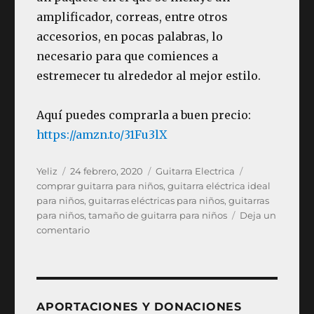
amplificador, correas, entre otros
accesorios, en pocas palabras, lo
necesario para que comiences a
estremecer tu alrededor al mejor estilo.
Aquí puedes comprarla a buen precio:
https://amzn.to/31Fu3lX
Autor
Publicado
Categorías
Etiquetas
Yeliz
24 febrero, 2020
Guitarra Electrica
el
comprar guitarra para niños
,
guitarra eléctrica ideal
para niños
,
guitarras eléctricas para niños
,
guitarras
para niños
,
tamaño de guitarra para niños
Deja un
en
comentario
Las
mejores
guitarras
eléctricas
para
APORTACIONES Y DONACIONES