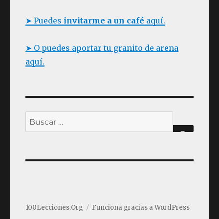
niños【TOP
2020】
➤ Puedes
invitarme a un café
aquí.
➤ O puedes aportar tu granito de arena
aquí.
Buscar
BUSC
por:
100Lecciones.Org
Funciona gracias a WordPress