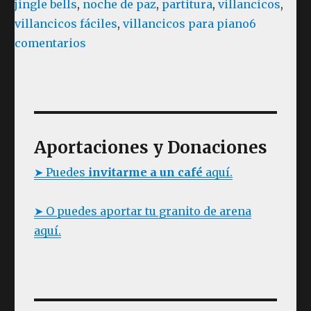
jingle bells
,
noche de paz
,
partitura
,
villancicos
,
villancicos fáciles
,
villancicos para piano
6
en
comentarios
Villancicos
Fáciles
para
Piano
Aportaciones y Donaciones
➤ Puedes
invitarme a un café
aquí.
➤ O puedes aportar tu granito de arena
aquí.