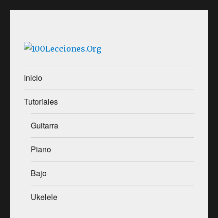
Aprender música desde casa
100Lecciones.Org
Inicio
Tutoriales
Guitarra
Piano
Bajo
Ukelele