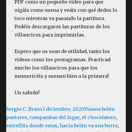
PDF como un pequeño video para que
oigáis como suena y veáis con qué dedos lo
toco mientras va pasando la partitura.
Podéis descargaros las partituras de los
villancicos para imprimirlas.
Espero que os sean de utilidad, tanto los
videos como los pentagramas. Practicad
mucho los villancicos para que los
memoricéis y suenen bien a la primera!
Un saludo!
Autor
Publicado
Categorías
Etiquetas
Sergio C. Bravo
3 diciembre, 2020
Piano
a belén
el
pastores
,
campanitas del lugar
,
el chocolatero
,
estrellita donde estas
,
hacia belén va una burra
,