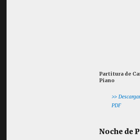
Piano
Partitura de Ca
Piano
>> Descargar
PDF
Noche de P