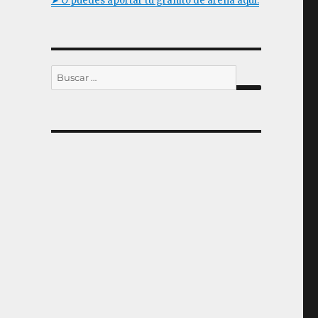
➤ O puedes aportar tu granito de arena aquí.
Buscar
por:
BUSCAR