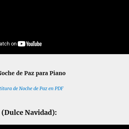
Noche de Paz para Piano
titura de Noche de Paz en PDF
s (Dulce Navidad):