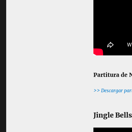
a
n
o
Partitura de 
>> Descargar par
Jingle Bell