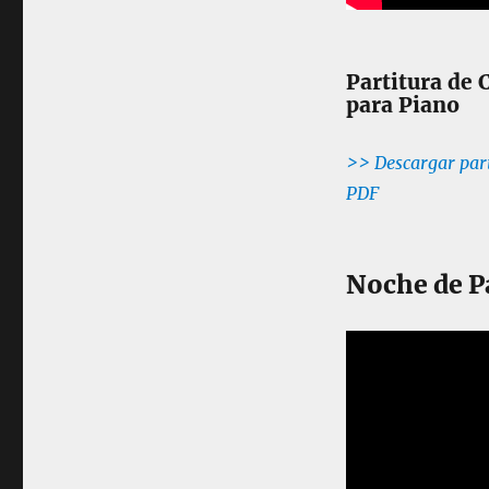
l
a
n
Partitura de 
c
para Piano
i
c
o
>> Descargar part
s
PDF
F
á
c
i
Noche de P
l
e
s
p
a
r
a
P
i