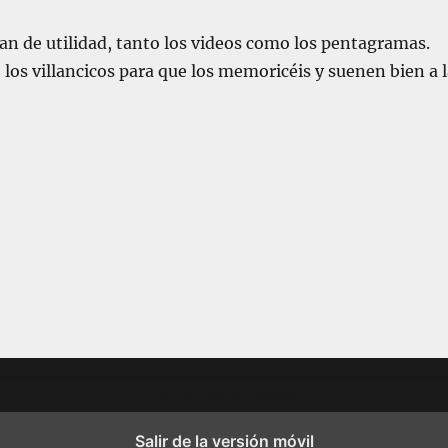
an de utilidad, tanto los videos como los pentagramas.
los villancicos para que los memoricéis y suenen bien a l
Ver Política de Cookies
Salir de la versión móvil