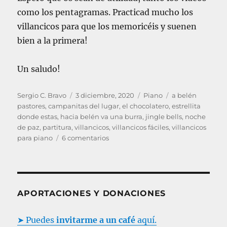
como los pentagramas. Practicad mucho los
villancicos para que los memoricéis y suenen
bien a la primera!
Un saludo!
A
P
C
E
Sergio C. Bravo
3 diciembre, 2020
Piano
a belén
u
u
a
t
pastores
,
campanitas del lugar
,
el chocolatero
,
estrellita
t
b
t
i
donde estas
,
hacia belén va una burra
,
jingle bells
,
noche
o
l
e
q
de paz
,
partitura
,
villancicos
,
villancicos fáciles
,
villancicos
r
i
e
g
u
para piano
6 comentarios
c
n
o
e
a
V
r
t
d
i
í
a
o
l
a
s
e
l
s
APORTACIONES Y DONACIONES
l
a
n
➤ Puedes
invitarme a un café
aquí.
c