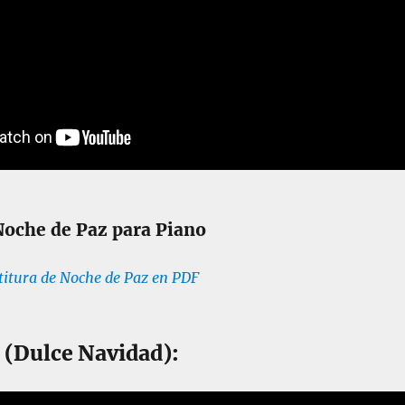
Noche de Paz para Piano
titura de Noche de Paz en PDF
s (Dulce Navidad):