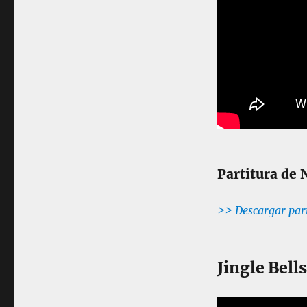
a
n
o
Partitura de 
>> Descargar par
Jingle Bell