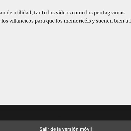
an de utilidad, tanto los videos como los pentagramas.
los villancicos para que los memoricéis y suenen bien a l
Ver Política de Cookies
Salir de la versión móvil