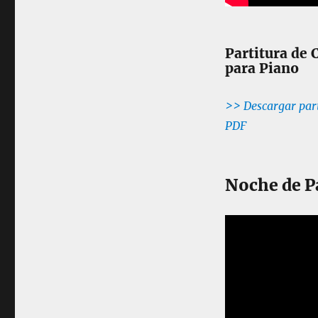
l
a
n
Partitura de 
c
para Piano
i
c
o
>> Descargar part
s
PDF
F
á
c
i
Noche de P
l
e
s
p
a
r
a
P
i