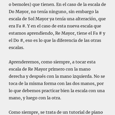
o bemoles) que tienen. En el caso de la escala de
c
o
Do Mayor, no tenía ninguno, sin embargo la
n
escala de Sol Mayor ya tenía una alteración, que
l
era Fa #. Y en el caso de esta nueva escala que
a
m
estamos aprendiendo, Re Mayor, tiene el Fa # y
a
el Do #, eso es lo que la diferencia de las otras
n
escalas.
o
i
z
Aprenderemos, como siempre, a tocar esta
q
escala de Re Mayor primero con la mano
u
i
derecha y después con la mano izquierda. No se
e
toca de la misma forma con las dos manos, por
r
lo que debemos practicar bien la escala con una
d
a
mano, y luego con la otra.
Como siempre, se trata de un tutorial de piano