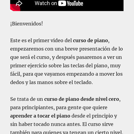
l
e
e
r
¡Bienvenidos!
e
l
Este es el primer video del
curso de piano
,
p
e
empezaremos con una breve presentación de lo
n
que será el curso, y después pasaremos a ver un
t
primer ejercicio sobre las teclas del piano, muy
a
g
fácil, para que vayamos empezando a mover los
r
dedos y las manos sobre el teclado.
a
m
a
Se trata de un
curso de piano desde nivel cero
,
para principiantes, para gente que quiere
aprender a tocar el piano
desde el principio y
sin haber tocado nunca antes. El curso sirve
también para quienes ya tengan un cierto nivel,