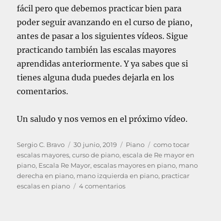
fácil pero que debemos practicar bien para
poder seguir avanzando en el curso de piano,
antes de pasar a los siguientes vídeos. Sigue
practicando también las escalas mayores
aprendidas anteriormente. Y ya sabes que si
tienes alguna duda puedes dejarla en los
comentarios.
Un saludo y nos vemos en el próximo vídeo.
A
P
C
E
Sergio C. Bravo
30 junio, 2019
Piano
como tocar
u
u
a
t
escalas mayores
,
curso de piano
,
escala de Re mayor en
t
b
t
i
piano
,
Escala Re Mayor
,
escalas mayores en piano
,
mano
o
l
e
q
derecha en piano
,
mano izquierda en piano
,
practicar
r
i
e
g
u
escalas en piano
4 comentarios
c
n
o
e
a
P
r
t
d
I
í
a