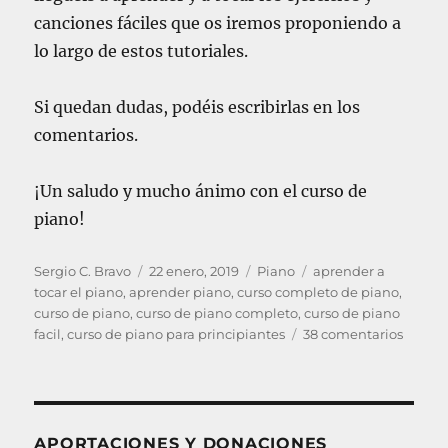
canciones fáciles que os iremos proponiendo a
lo largo de estos tutoriales.
Si quedan dudas, podéis escribirlas en los
comentarios.
¡Un saludo y mucho ánimo con el curso de
piano!
A
P
C
E
Sergio C. Bravo
22 enero, 2019
Piano
aprender a
u
u
a
t
tocar el piano
,
aprender piano
,
curso completo de piano
,
t
b
t
i
curso de piano
,
curso de piano completo
,
curso de piano
o
l
e
q
e
facil
,
curso de piano para principiantes
38 comentarios
r
i
g
u
n
c
o
e
P
a
r
t
I
d
í
a
A
o
a
s
N
APORTACIONES Y DONACIONES