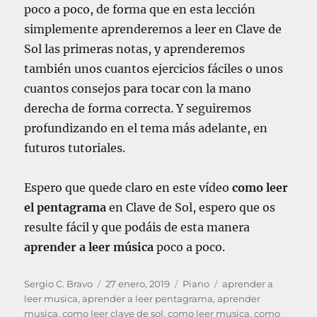
poco a poco, de forma que en esta lección
a
simplemente aprenderemos a leer en Clave de
n
o
Sol las primeras notas, y aprenderemos
también unos cuantos ejercicios fáciles o unos
cuantos consejos para tocar con la mano
derecha de forma correcta. Y seguiremos
profundizando en el tema más adelante, en
futuros tutoriales.
Espero que quede claro en este vídeo
como leer
el pentagrama
en Clave de Sol, espero que os
resulte fácil y que podáis de esta manera
aprender a leer música
poco a poco.
A
P
C
E
Sergio C. Bravo
27 enero, 2019
Piano
aprender a
u
u
a
t
leer musica
,
aprender a leer pentagrama
,
aprender
t
b
t
i
musica
,
como leer clave de sol
,
como leer musica
,
como