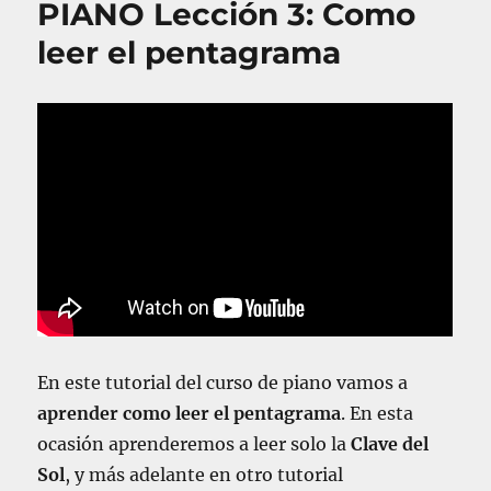
PIANO Lección 3: Como
o
A
a
s
e
N
s
leer el pentagrama
l
O
L
e
c
c
i
ó
n
1
8
:
C
o
m
En este tutorial del curso de piano vamos a
o
t
aprender como leer el pentagrama
. En esta
o
ocasión aprenderemos a leer solo la
Clave del
c
Sol
, y más adelante en otro tutorial
a