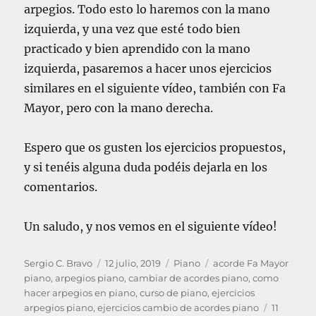
arpegios. Todo esto lo haremos con la mano
izquierda, y una vez que esté todo bien
practicado y bien aprendido con la mano
izquierda, pasaremos a hacer unos ejercicios
similares en el siguiente vídeo, también con Fa
Mayor, pero con la mano derecha.
Espero que os gusten los ejercicios propuestos,
y si tenéis alguna duda podéis dejarla en los
comentarios.
Un saludo, y nos vemos en el siguiente vídeo!
A
P
C
E
Sergio C. Bravo
12 julio, 2019
Piano
acorde Fa Mayor
u
u
a
t
piano
,
arpegios piano
,
cambiar de acordes piano
,
como
t
b
t
i
hacer arpegios en piano
,
curso de piano
,
ejercicios
o
l
e
q
arpegios piano
,
ejercicios cambio de acordes piano
11