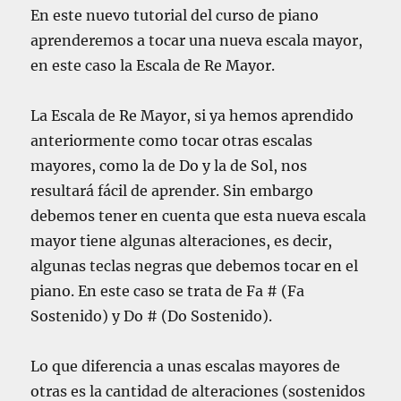
t
En este nuevo tutorial del curso de piano
o
aprenderemos a tocar una nueva escala mayor,
c
a
en este caso la Escala de Re Mayor.
r
e
La Escala de Re Mayor, si ya hemos aprendido
l
A
anteriormente como tocar otras escalas
c
mayores, como la de Do y la de Sol, nos
o
resultará fácil de aprender. Sin embargo
r
d
debemos tener en cuenta que esta nueva escala
e
mayor tiene algunas alteraciones, es decir,
d
algunas teclas negras que debemos tocar en el
e
F
piano. En este caso se trata de Fa # (Fa
a
Sostenido) y Do # (Do Sostenido).
M
a
y
Lo que diferencia a unas escalas mayores de
o
otras es la cantidad de alteraciones (sostenidos
r