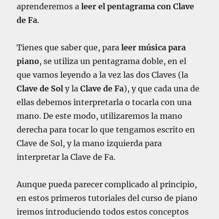
r
aprenderemos a
leer el pentagrama con Clave
l
de Fa
.
a
E
s
Tienes que saber que, para
leer música para
c
piano
, se utiliza un pentagrama doble, en el
a
que vamos leyendo a la vez las dos Claves (la
l
a
Clave de Sol
y la
Clave de Fa
), y que cada una de
d
ellas debemos interpretarla o tocarla con una
e
mano. De este modo, utilizaremos la mano
R
e
derecha para tocar lo que tengamos escrito en
M
Clave de Sol, y la mano izquierda para
a
interpretar la Clave de Fa.
y
o
r
Aunque pueda parecer complicado al principio,
e
en estos primeros tutoriales del curso de piano
n
p
iremos introduciendo todos estos conceptos
i