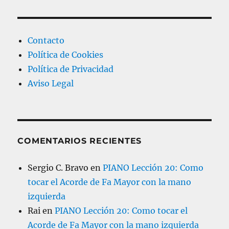
a
s
Contacto
Política de Cookies
Política de Privacidad
Aviso Legal
COMENTARIOS RECIENTES
Sergio C. Bravo
en
PIANO Lección 20: Como
tocar el Acorde de Fa Mayor con la mano
izquierda
Rai
en
PIANO Lección 20: Como tocar el
Acorde de Fa Mayor con la mano izquierda