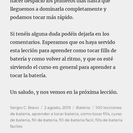
hacer despacio los primeros días hasta que
lleguemos a dominarla completamente y
podamos tocar más rápido.
Si tenéis alguna duda podéis dejarla en los
comentarios. Esperamos que os haya servido
esta lección para aprender como tocar fills de
batería y como volver al ritmo, y que os esté
sirviendo el curso en general para aprender a
tocar la batería.
Un saludo, y nos vemos en la próxima lección.
A
P
C
E
Sergio C. Bravo
2 agosto, 2019
Batería
100 lecciones
u
u
a
t
de bateria
,
aprender a tocar bateria
,
como tocar fills
,
curso
t
b
t
i
de bateria
,
fill de bateria
,
fill de bateria facil
,
fills de bateria
o
l
e
q
faciles
r
i
g
u