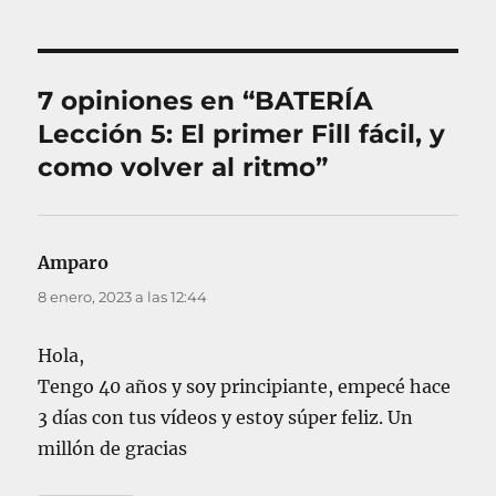
c
o
e
a
r
t
d
í
a
o
a
s
7 opiniones en “BATERÍA
e
s
Lección 5: El primer Fill fácil, y
l
como volver al ritmo”
Amparo
dice:
8 enero, 2023 a las 12:44
Hola,
Tengo 40 años y soy principiante, empecé hace
3 días con tus vídeos y estoy súper feliz. Un
millón de gracias