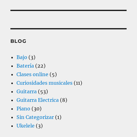
r
e
ó
a
r
d
n
i
a
o
d
s
r
BLOG
i
e
:
g
Bajo
(3)
e
u
Batería
(22)
i
n
Clases online
(5)
e
Curiosidades musicales
(11)
t
n
Guitarra
(53)
t
r
Guitarra Electrica
(8)
e
Piano
(30)
a
:
Sin Categorizar
(1)
d
Ukelele
(3)