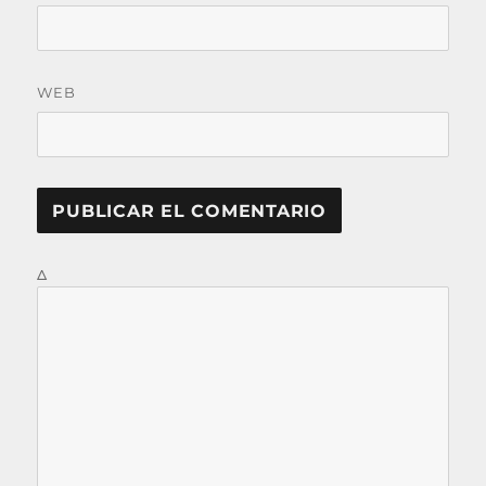
WEB
Δ