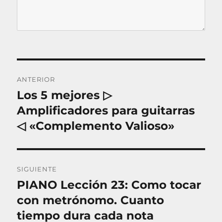
N
ANTERIOR
a
Los 5 mejores ▷
E
n
Amplificadores para guitarras
v
t
◁ «Complemento Valioso»
e
r
a
g
d
SIGUIENTE
a
a
PIANO Lección 23: Como tocar
E
a
c
n
con metrónomo. Cuanto
n
t
i
tiempo dura cada nota
t