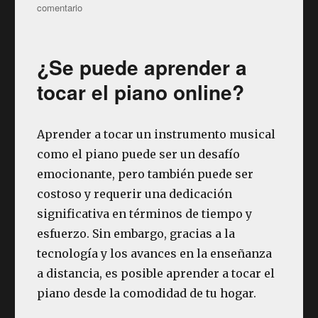
en
comentario
Los
10
mejores
¿Se puede aprender a
canales
de
tocar el piano online?
YouTube
en
español
Aprender a tocar un instrumento musical
para
como el piano puede ser un desafío
aprender
a
emocionante, pero también puede ser
tocar
costoso y requerir una dedicación
la
significativa en términos de tiempo y
guitarra
(desde
esfuerzo. Sin embargo, gracias a la
nuestro
tecnología y los avances en la enseñanza
punto
a distancia, es posible aprender a tocar el
de
vista)
piano desde la comodidad de tu hogar.