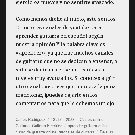
ejercicios nuevos y no sentirte atascado.
Como hemos dicho al inicio, esto son los
10 mejores canales de youtube para
aprender guitarra en español según
nuestra opinión Y la palabra clave es
«aprender», ya que hay muchos canales
de guitarra que no se dedican a enseñar, o
solo se dedican a enseñar técnicas a
niveles muy avanzados. Si conoces algún
otro canal que crees que merezca la pena
mencionar, ¡puedes dejarlo en los
comentarios para que le echemos un ojo!
Autor
Publicado
Categorías
Carlos Rodriguez
13 abril, 2023
Clases online
,
el
Etiquetas
Guitarra
,
Guitarra Electrica
aprender guitarra online
,
curso de guitarra online
,
tutoriales de guitarra
Deja un