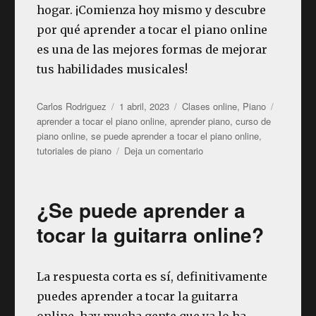
hogar. ¡Comienza hoy mismo y descubre
por qué aprender a tocar el piano online
es una de las mejores formas de mejorar
tus habilidades musicales!
Autor
Publicado
Categorías
Etiqueta
Carlos Rodriguez
1 abril, 2023
Clases online
,
Piano
el
aprender a tocar el piano online
,
aprender piano
,
curso de
piano online
,
se puede aprender a tocar el piano online
,
en
tutoriales de piano
Deja un comentario
¿Se
puede
aprender
¿Se puede aprender a
a
tocar
tocar la guitarra online?
el
piano
online?
La respuesta corta es sí, definitivamente
puedes aprender a tocar la guitarra
online, hay mucha gente que ya lo ha