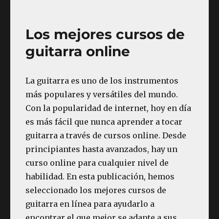
¿Se
puede
aprender
Los mejores cursos de
a
tocar
guitarra online
la
guitarra
online?
La guitarra es uno de los instrumentos
más populares y versátiles del mundo.
Con la popularidad de internet, hoy en día
es más fácil que nunca aprender a tocar
guitarra a través de cursos online. Desde
principiantes hasta avanzados, hay un
curso online para cualquier nivel de
habilidad. En esta publicación, hemos
seleccionado los mejores cursos de
guitarra en línea para ayudarlo a
encontrar el que mejor se adapte a sus