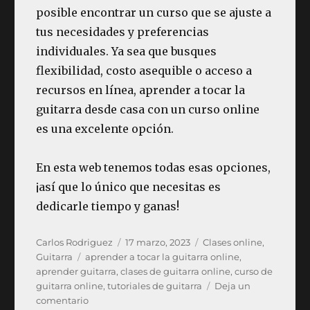
posible encontrar un curso que se ajuste a
tus necesidades y preferencias
individuales. Ya sea que busques
flexibilidad, costo asequible o acceso a
recursos en línea, aprender a tocar la
guitarra desde casa con un curso online
es una excelente opción.
En esta web tenemos todas esas opciones,
¡así que lo único que necesitas es
dedicarle tiempo y ganas!
Autor
Publicado
Categorías
Carlos Rodriguez
17 marzo, 2023
Clases online
,
Etiquetas
el
Guitarra
aprender a tocar la guitarra online
,
aprender guitarra
,
clases de guitarra online
,
curso de
guitarra online
,
tutoriales de guitarra
Deja un
en
comentario