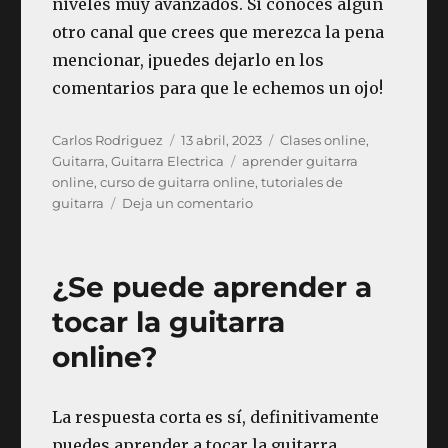
niveles muy avanzados. Si conoces algún
otro canal que crees que merezca la pena
mencionar, ¡puedes dejarlo en los
comentarios para que le echemos un ojo!
Autor
Publicado
Categorías
Carlos Rodriguez
13 abril, 2023
Clases online
,
el
Etiquetas
Guitarra
,
Guitarra Electrica
aprender guitarra
online
,
curso de guitarra online
,
tutoriales de
en
guitarra
Deja un comentario
Los
10
mejores
¿Se puede aprender a
canales
de
tocar la guitarra
YouTube
online?
en
español
para
aprender
La respuesta corta es sí, definitivamente
a
puedes aprender a tocar la guitarra