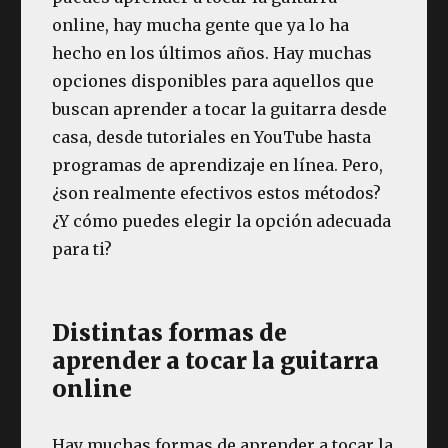
tocar
online, hay mucha gente que ya lo ha
la
guitarra
hecho en los últimos años. Hay muchas
(desde
opciones disponibles para aquellos que
nuestro
buscan aprender a tocar la guitarra desde
punto
de
casa, desde tutoriales en YouTube hasta
vista)
programas de aprendizaje en línea. Pero,
¿son realmente efectivos estos métodos?
¿Y cómo puedes elegir la opción adecuada
para ti?
Distintas formas de
aprender a tocar la guitarra
online
Hay muchas formas de aprender a tocar la