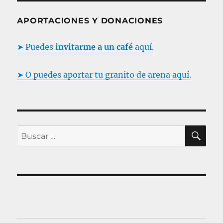
APORTACIONES Y DONACIONES
➤ Puedes
invitarme a un café
aquí.
➤ O puedes aportar tu granito de arena aquí.
B
B
U
S
u
C
s
A
R
c
a
r
p