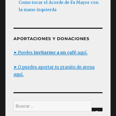
Como tocar el Acorde de Fa Mayor con
la mano izquierda
APORTACIONES Y DONACIONES
➤ Puedes
invitarme a un café
aquí.
➤ O puedes aportar tu granito de arena
aquí.
Buscar
BUSC
por: