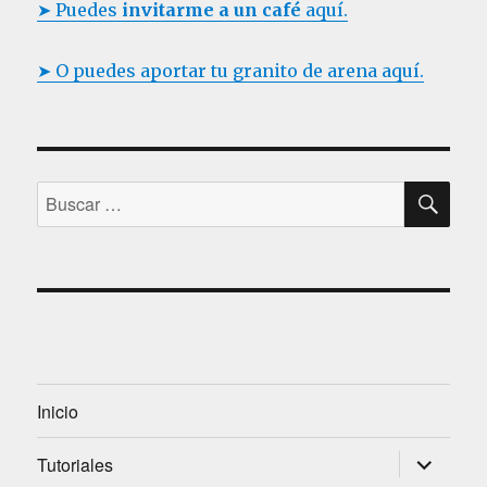
➤ Puedes
invitarme a un café
aquí.
➤ O puedes aportar tu granito de arena aquí.
B
B
U
S
u
C
s
A
R
c
a
r
p
o
Inicio
r
expandir
Tutoriales
:
menú