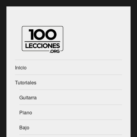
Aprender música desde casa
100Lecciones.Org
Inicio
Tutoriales
Guitarra
Piano
Bajo