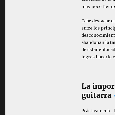
Cómo
muy poco tiempo
Afinar
una
Guitarra
Cabe destacar qu
Eléctrica
entre los princ
desconocimiento
abandonan la ta
de estar enfocad
logres hacerlo 
La import
guitarra
Prácticamente, 