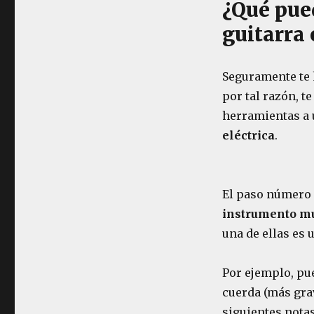
¿Qué pued
guitarra 
Seguramente te 
por tal razón, t
herramientas a u
eléctrica
.
El paso número 
instrumento m
una de ellas es 
Por ejemplo, pu
cuerda (más grav
siguientes notas