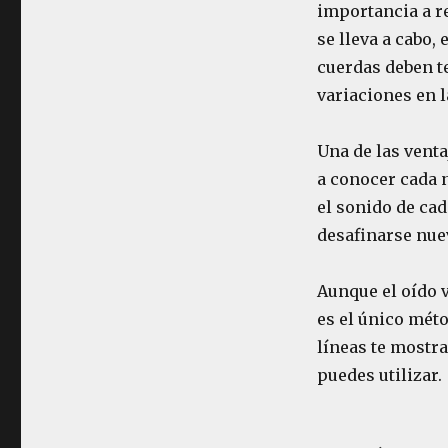
importancia a re
se lleva a cabo,
cuerdas deben te
variaciones en 
Una de las vent
a conocer cada 
el sonido de cad
desafinarse nue
Aunque el oído v
es el único méto
líneas te mostr
puedes utilizar.