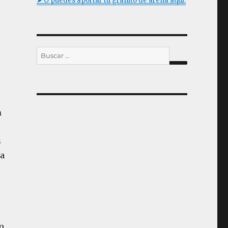
➤ O puedes aportar tu granito de arena aquí.
Buscar
por:
BUSCAR
a
s
na
n