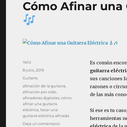
Cómo Afinar una 
Autor
Yeliz
Es común encon
Publicado
8 julio, 2019
guitarra eléctr
el
Categorías
Guitarra
sus canciones fa
Etiquetas
afinación de la guitarra
,
razones o circu
afinación por oído
,
de las más cono
afinadores digitales
,
cómo
afinar una guitarra
eléctrica
,
tocar una
Si ese es tu cas
guitarra eléctrica afinada
herramientas ne
en
Deja un comentario
eléctrica
de la 