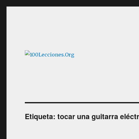
Aprender música desde casa
100Lecciones.Org
Etiqueta:
tocar una guitarra eléct