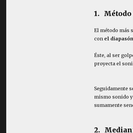
1. Método 
El método más se
con
el diapasón
Éste, al ser gol
proyecta el soni
Seguidamente se 
mismo sonido y l
sumamente senc
2. Mediant