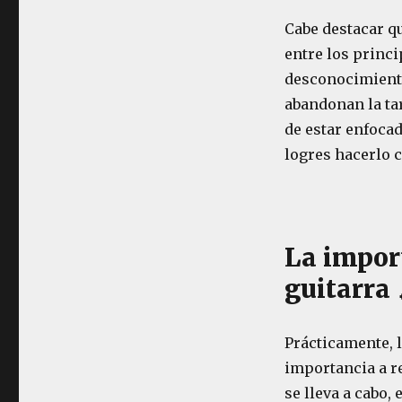
Guitarra
Eléctrica
Cabe destacar qu
🎸
entre los princ
🎶
desconocimiento
abandonan la ta
de estar enfocad
logres hacerlo 
La import
guitarra 
Prácticamente, 
importancia a re
se lleva a cabo,