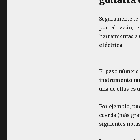
guitarra 
Seguramente te 
por tal razón, t
herramientas a u
eléctrica
.
El paso número 
instrumento m
una de ellas es 
Por ejemplo, pu
cuerda (más grav
siguientes notas