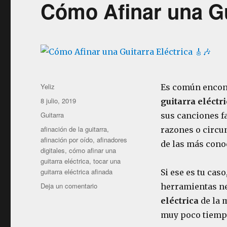
Cómo Afinar una Gui
Autor
Yeliz
Es común encon
Publicado
8 julio, 2019
guitarra eléctr
el
Categorías
Guitarra
sus canciones fa
Etiquetas
afinación de la guitarra
,
razones o circu
afinación por oído
,
afinadores
de las más cono
digitales
,
cómo afinar una
guitarra eléctrica
,
tocar una
guitarra eléctrica afinada
Si ese es tu cas
en
Deja un comentario
herramientas ne
Cómo
eléctrica
de la 
Afinar
muy poco tiempo
una