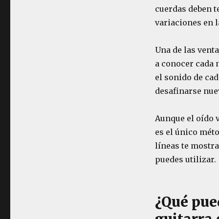
cuerdas deben te
variaciones en 
Una de las vent
a conocer cada 
el sonido de cad
desafinarse nue
Aunque el oído v
es el único méto
líneas te mostr
puedes utilizar.
¿Qué pued