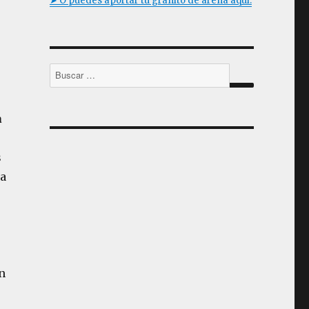
➤ O puedes aportar tu granito de arena aquí.
Buscar
por:
BUSCAR
a
s
na
n