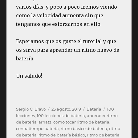
varios días, y poco a poco iremos viendo
como la velocidad aumenta sin que
tengamos que esforzarnos en ello.
Esperamos que os guste el tutorial y que
os sirva para aprender un ritmo nuevo de
batería.
Un saludo!
Autor
Publicado
Categorías
Etiquetas
Sergio C. Bravo
23 agosto, 2019
Batería
100
el
lecciones
,
100 lecciones de bateria
,
aprender ritmo
de bateria
,
arnatz
,
como tocar ritmo de bateria
,
contratiempo batería
,
ritmo basico de bateria
,
ritmo
de bateria
,
ritmo de batería básico
,
ritmo de bateria