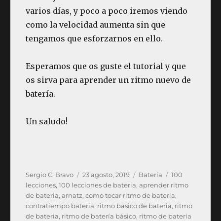
varios días, y poco a poco iremos viendo
como la velocidad aumenta sin que
tengamos que esforzarnos en ello.
Esperamos que os guste el tutorial y que
os sirva para aprender un ritmo nuevo de
batería.
Un saludo!
Autor
Publicado
Categorías
Etiquetas
Sergio C. Bravo
23 agosto, 2019
Batería
100
el
lecciones
,
100 lecciones de bateria
,
aprender ritmo
de bateria
,
arnatz
,
como tocar ritmo de bateria
,
contratiempo batería
,
ritmo basico de bateria
,
ritmo
de bateria
,
ritmo de batería básico
,
ritmo de bateria