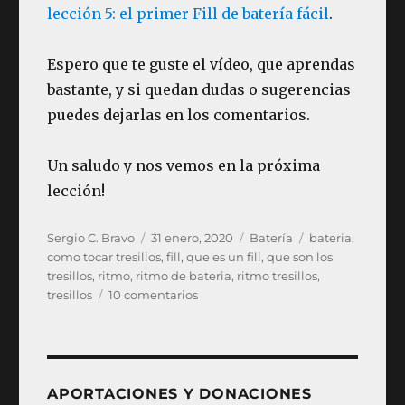
lección 5: el primer Fill de batería fácil
.
Espero que te guste el vídeo, que aprendas
bastante, y si quedan dudas o sugerencias
puedes dejarlas en los comentarios.
Un saludo y nos vemos en la próxima
lección!
Autor
Publicado
Categorías
Etiquetas
Sergio C. Bravo
31 enero, 2020
Batería
bateria
,
el
como tocar tresillos
,
fill
,
que es un fill
,
que son los
tresillos
,
ritmo
,
ritmo de bateria
,
ritmo tresillos
,
en
tresillos
10 comentarios
BATERÍA
Lección
12:
Como
tocar
APORTACIONES Y DONACIONES