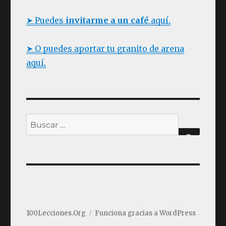
Ritmo
a
➤ Puedes
invitarme a un café
aquí.
TRESILLOS
y
Fill
➤ O puedes aportar tu granito de arena
aquí.
Buscar
BUSC
por:
100Lecciones.Org
Funciona gracias a WordPress