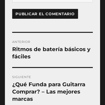
Navegación
ANTERIOR
de
Ritmos de batería básicos y
Entrada
anterior:
fáciles
entradas
SIGUIENTE
¿Qué Funda para Guitarra
Entrada
siguiente:
Comprar? – Las mejores
marcas