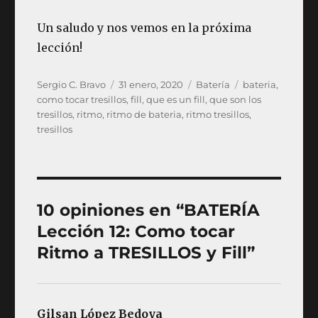
Un saludo y nos vemos en la próxima
lección!
Autor
Publicado
Categorías
Etiquetas
Sergio C. Bravo
31 enero, 2020
Batería
bateria
,
el
como tocar tresillos
,
fill
,
que es un fill
,
que son los
tresillos
,
ritmo
,
ritmo de bateria
,
ritmo tresillos
,
tresillos
10 opiniones en “BATERÍA
Lección 12: Como tocar
Ritmo a TRESILLOS y Fill”
Gilsan López Bedoya
dice: