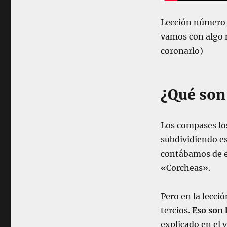
R
Í
Lección número 1
A
L
vamos con algo
e
coronarlo)
c
c
i
ó
¿Qué son 
n
1
2
Los compases lo
:
subdividiendo es
C
o
contábamos de es
m
«Corcheas».
o
t
o
Pero en la lecci
c
tercios.
Eso son 
a
explicado en el 
r