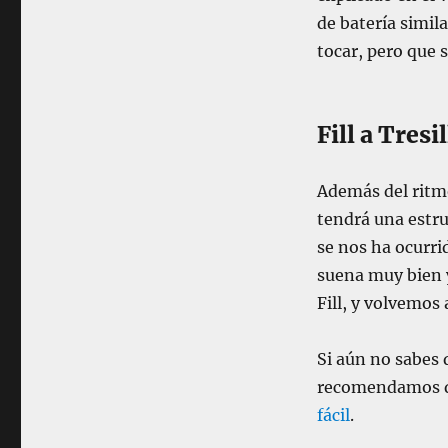
R
de batería simila
i
tocar, pero que
t
m
o
a
Fill a Tresi
T
R
E
Además del ritmo
S
tendrá una estr
I
se nos ha ocurri
L
L
suena muy bien 
O
Fill, y volvemos
S
y
F
Si aún no sabes q
i
recomendamos qu
l
fácil
.
l