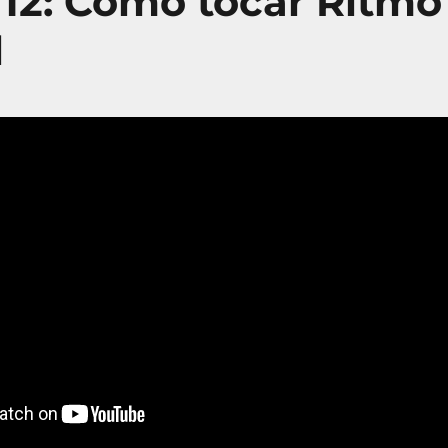
12: Como tocar Ritmo
l