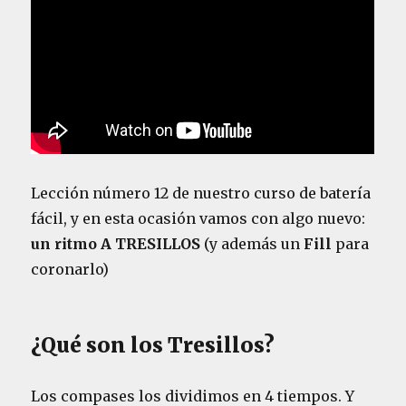
L
e
c
c
i
ó
n
3
:
C
Lección número 12 de nuestro curso de batería
o
m
fácil, y en esta ocasión vamos con algo nuevo:
o
un ritmo A TRESILLOS
(y además un
Fill
para
t
coronarlo)
o
c
a
r
¿Qué son los Tresillos?
T
R
E
Los compases los dividimos en 4 tiempos. Y