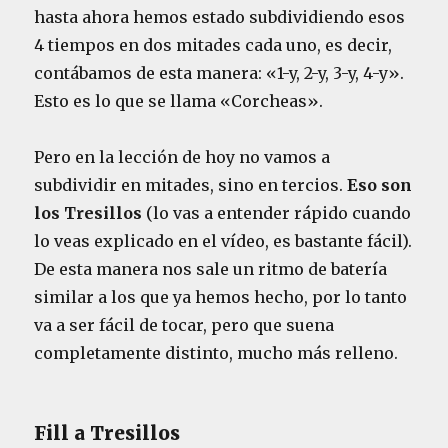
S
hasta ahora hemos estado subdividiendo esos
I
L
4 tiempos en dos mitades cada uno, es decir,
L
contábamos de esta manera: «1-y, 2-y, 3-y, 4-y».
O
Esto es lo que se llama «Corcheas».
S
e
n
Pero en la lección de hoy no vamos a
p
subdividir en mitades, sino en tercios.
Eso son
e
r
los Tresillos
(lo vas a entender rápido cuando
c
lo veas explicado en el vídeo, es bastante fácil).
u
De esta manera nos sale un ritmo de batería
s
i
similar a los que ya hemos hecho, por lo tanto
ó
va a ser fácil de tocar, pero que suena
n
completamente distinto, mucho más relleno.
Fill a Tresillos