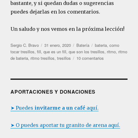
bastante, y si quedan dudas o sugerencias
puedes dejarlas en los comentarios.
Un saludo y nos vemos en la próxima lección!
A
P
C
E
Sergio C. Bravo
31 enero, 2020
Batería
bateria
,
como
u
u
a
t
tocar tresillos
,
fill
,
que es un fill
,
que son los tresillos
,
ritmo
,
ritmo
t
b
t
i
e
de bateria
,
ritmo tresillos
,
tresillos
10 comentarios
o
l
e
q
n
r
i
g
u
B
c
o
e
A
a
r
t
T
d
í
a
E
APORTACIONES Y DONACIONES
o
a
s
R
e
s
Í
➤ Puedes
invitarme a un café
aquí.
l
A
L
e
➤ O puedes aportar tu granito de arena aquí.
c
c