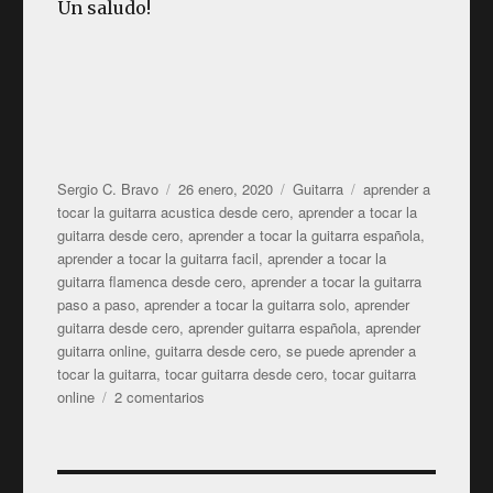
Un saludo!
Autor
Publicado
Categorías
Etiquetas
Sergio C. Bravo
26 enero, 2020
Guitarra
aprender a
el
tocar la guitarra acustica desde cero
,
aprender a tocar la
guitarra desde cero
,
aprender a tocar la guitarra española
,
aprender a tocar la guitarra facil
,
aprender a tocar la
guitarra flamenca desde cero
,
aprender a tocar la guitarra
paso a paso
,
aprender a tocar la guitarra solo
,
aprender
guitarra desde cero
,
aprender guitarra española
,
aprender
guitarra online
,
guitarra desde cero
,
se puede aprender a
tocar la guitarra
,
tocar guitarra desde cero
,
tocar guitarra
en
online
2 comentarios
Aprender
a
tocar
la