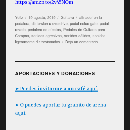
https://amzn.to/2v45NOm
Autor
Publicado
Categorías
Etiquetas
Yeliz
19 agosto, 2019
Guitarra
afinador en la
el
pedalera
,
distorsión u overdrive
,
pedal noice gate
,
pedal
reverb
,
pedalera de efectos
,
Pedales de Guitarra para
Comprar
,
sonidos agresivos
,
sonidos cálidos
,
sonidos
en
ligeramente distorsionados
Deja un comentario
✅
Los
Mejores
Pedales
de
APORTACIONES Y DONACIONES
Guitarra
para
➤ Puedes
invitarme a un café
aquí.
Comprar
➤ O puedes aportar tu granito de arena
aquí.