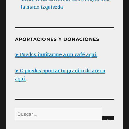
la mano izquierda
APORTACIONES Y DONACIONES
➤ Puedes
invitarme a un café
aquí.
➤ O puedes aportar tu granito de arena
aquí.
Buscar
BUSC
por: