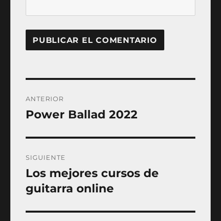
Navegación
ANTERIOR
de
Power Ballad 2022
Entrada
anterior:
entradas
SIGUIENTE
Los mejores cursos de
Entrada
siguiente:
guitarra online