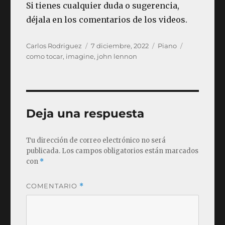
Si tienes cualquier duda o sugerencia,
déjala en los comentarios de los videos.
Autor
Publicado
Categorías
Etiquetas
Carlos Rodriguez
7 diciembre, 2022
Piano
el
como tocar
,
imagine
,
john lennon
Deja una respuesta
Tu dirección de correo electrónico no será
publicada.
Los campos obligatorios están marcados
con
*
COMENTARIO
*