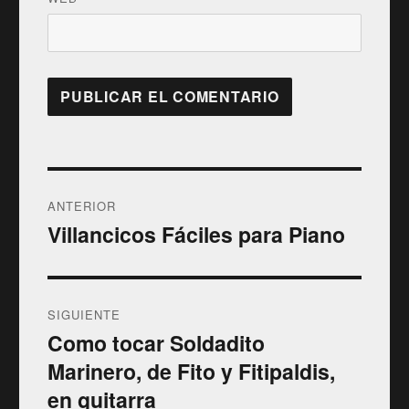
Navegación
ANTERIOR
de
Villancicos Fáciles para Piano
Entrada
anterior:
entradas
SIGUIENTE
Como tocar Soldadito
Entrada
Marinero, de Fito y Fitipaldis,
siguiente:
en guitarra