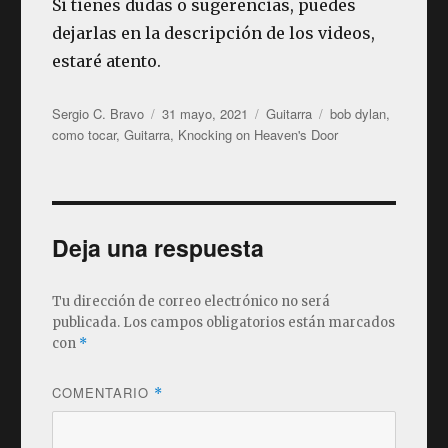
Si tienes dudas o sugerencias, puedes
dejarlas en la descripción de los videos,
estaré atento.
Autor
Publicado
Categorías
Etiquetas
Sergio C. Bravo
31 mayo, 2021
Guitarra
bob dylan
,
el
como tocar
,
Guitarra
,
Knocking on Heaven's Door
Deja una respuesta
Tu dirección de correo electrónico no será
publicada.
Los campos obligatorios están marcados
con
*
COMENTARIO
*