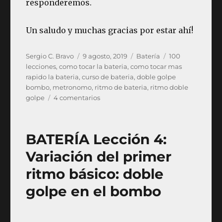
responderemos.
Un saludo y muchas gracias por estar ahí!
Autor
Publicado
Categorías
Etiquetas
Sergio C. Bravo
9 agosto, 2019
Batería
100
el
lecciones
,
como tocar la bateria
,
como tocar mas
rapido la bateria
,
curso de bateria
,
doble golpe
bombo
,
metronomo
,
ritmo de bateria
,
ritmo doble
en
golpe
4 comentarios
BATERÍA
Lección
6:
BATERÍA Lección 4:
Ritmo
con
Variación del primer
doble
ritmo básico: doble
golpe
en
golpe en el bombo
el
bombo
en