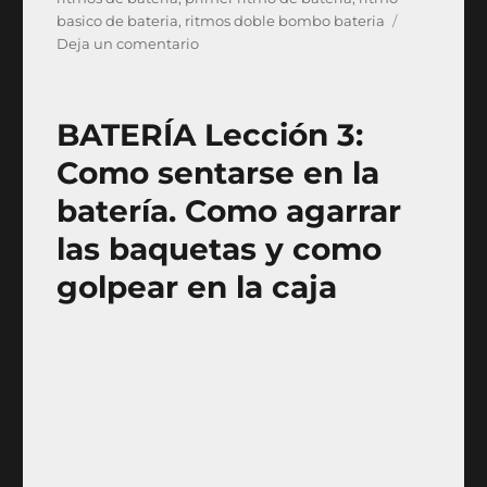
basico de bateria
,
ritmos doble bombo bateria
en
Deja un comentario
BATERÍA
Lección
4:
BATERÍA Lección 3:
Variación
del
Como sentarse en la
primer
batería. Como agarrar
ritmo
básico:
las baquetas y como
doble
golpe
golpear en la caja
en
el
bombo