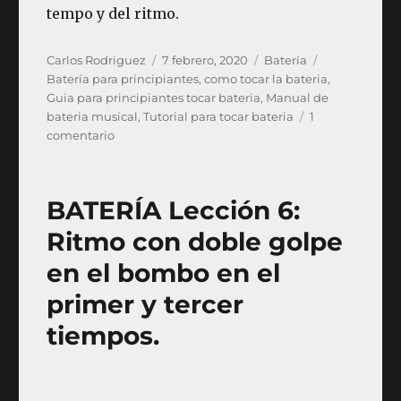
tempo y del ritmo.
Autor
Publicado
Categorías
Etiquetas
Carlos Rodriguez
7 febrero, 2020
Batería
el
Batería para principiantes
,
como tocar la bateria
,
Guia para principiantes tocar bateria
,
Manual de
bateria musical
,
Tutorial para tocar bateria
1
en
comentario
Cómo
tocar
la
BATERÍA Lección 6:
batería:
Para
Ritmo con doble golpe
principiantes
en el bombo en el
primer y tercer
tiempos.