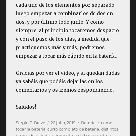
cada uno de los elementos por separado,
luego empezar a combinarlos de dos en
dos, y por último todo junto. Y como
siempre, al principio tocaremos despacio
y con el paso de los días, a medida que
practiquemos más y más, podremos
empezar a tocar más rápido en la batería.
Gracias por ver el vídeo, y si quedan dudas
ya sabéis que podéis dejarlas en los
comentarios y os iremos respondiendo.
Saludos!
Autor
Publicado
Categorías
Etiquetas
Sergio C. Bravo
26 julio, 2019
Batería
como
el
tocar la bateria
,
curso completo de bateria
,
distintos
ritmos de bateria
,
primer ritmo de bateria
,
ritmo