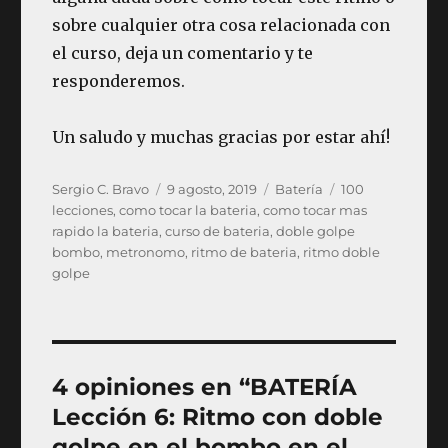
sobre cualquier otra cosa relacionada con
el curso, deja un comentario y te
responderemos.
Un saludo y muchas gracias por estar ahí!
Autor
Publicado
Categorías
Etiquetas
Sergio C. Bravo
9 agosto, 2019
Batería
100
el
lecciones
,
como tocar la bateria
,
como tocar mas
rapido la bateria
,
curso de bateria
,
doble golpe
bombo
,
metronomo
,
ritmo de bateria
,
ritmo doble
golpe
4 opiniones en “BATERÍA
Lección 6: Ritmo con doble
golpe en el bombo en el