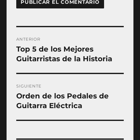
Navegación
ANTERIOR
de
Top 5 de los Mejores
Entrada
anterior:
Guitarristas de la Historia
entradas
SIGUIENTE
Orden de los Pedales de
Entrada
siguiente:
Guitarra Eléctrica