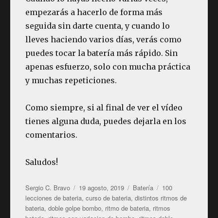
empezarás a hacerlo de forma más
seguida sin darte cuenta, y cuando lo
lleves haciendo varios días, verás como
puedes tocar la batería más rápido. Sin
apenas esfuerzo, solo con mucha práctica
y muchas repeticiones.
Como siempre, si al final de ver el vídeo
tienes alguna duda, puedes dejarla en los
comentarios.
Saludos!
Autor
Publicado
Categorías
Etiquetas
Sergio C. Bravo
19 agosto, 2019
Batería
100
el
lecciones de bateria
,
curso de bateria
,
distintos ritmos de
bateria
,
doble golpe bombo
,
ritmo de bateria
,
ritmos