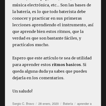
música electrónica, etc… Son las bases de
la batería, es lo que todo baterista debe
conocer y practicar en sus primeras
lecciones aprendiendo el instrumento, así
que aprende bien estos ritmos, que la
verdad es que son bastante fáciles, y
practícalos mucho.
Espero que este artículo te sea de utilidad
para aprender estos
ritmos basicos
. Si
queda alguna duda ya sabes que puedes
dejarla en los comentarios.
Un saludo!
Autor
Publicado
Categorías
Etiquetas
Sergio C. Bravo
28 enero, 2020
Batería
aprender a