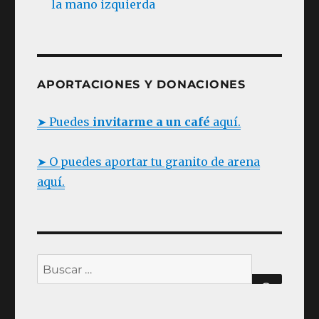
la mano izquierda
APORTACIONES Y DONACIONES
➤ Puedes
invitarme a un café
aquí.
➤ O puedes aportar tu granito de arena
aquí.
Buscar
BUSC
por: